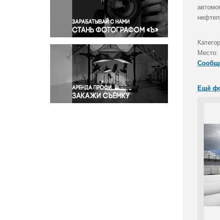
Правосудие
автомо
нефтеп
Происшествия и конфликты
Религия
Катего
Светская жизнь
Место:
Спорт
Сообщ
Экология
Экономика и бизнес
Ещё ф