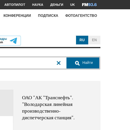
АВТОПИЛОТ
НАУКА
ДЕНЬГИ
UK
КОНФЕРЕНЦИИ
ПОДПИСКА
ФОТОАГЕНТСТВО
RU
EN
Найти
ОАО "АК "Транснефть".
"Володарская линейная
производственно-
диспетчерская станция".