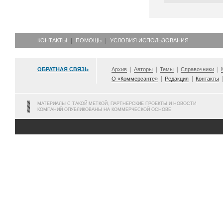
КОНТАКТЫ
ПОМОЩЬ
УСЛОВИЯ ИСПОЛЬЗОВАНИЯ
ОБРАТНАЯ СВЯЗЬ
Архив
Авторы
Темы
Справочники
О «Коммерсанте»
Редакция
Контакты
МАТЕРИАЛЫ С ТАКОЙ МЕТКОЙ, ПАРТНЕРСКИЕ ПРОЕКТЫ И НОВОСТИ
КОМПАНИЙ ОПУБЛИКОВАНЫ НА КОММЕРЧЕСКОЙ ОСНОВЕ