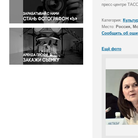
Правосудие
пресс-центре ТАСС
Происшествия и конфликты
Религия
Категория:
Культу
Место:
Россия, М
Светская жизнь
Сообщить об оши
Спорт
Экология
Ещё фото
Экономика и бизнес