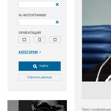
№ ФОТОГРАФИИ
ОРИЕНТАЦИЯ
КАТЕГОРИИ
Армия и ВПК
Досуг, туризм и отдых
Найти
Культура
Медицина
Сбросить фильтр
Наука
Образование
Общество
Окружающая среда
Политика
Пресс-конференция