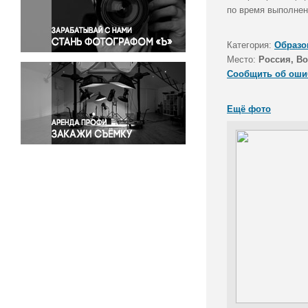
Правосудие
по время выполнен
Происшествия и конфликты
Религия
Категория:
Образо
Место:
Россия, В
Светская жизнь
Сообщить об оши
Спорт
Экология
Ещё фото
Экономика и бизнес