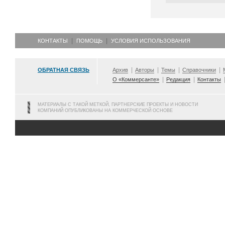
КОНТАКТЫ
ПОМОЩЬ
УСЛОВИЯ ИСПОЛЬЗОВАНИЯ
ОБРАТНАЯ СВЯЗЬ
Архив
Авторы
Темы
Справочники
О «Коммерсанте»
Редакция
Контакты
МАТЕРИАЛЫ С ТАКОЙ МЕТКОЙ, ПАРТНЕРСКИЕ ПРОЕКТЫ И НОВОСТИ
КОМПАНИЙ ОПУБЛИКОВАНЫ НА КОММЕРЧЕСКОЙ ОСНОВЕ