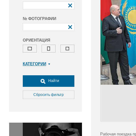
№ ФОТОГРАФИИ
ОРИЕНТАЦИЯ
КАТЕГОРИИ
Армия и ВПК
Досуг, туризм и отдых
Найти
Культура
Медицина
Сбросить фильтр
Наука
Образование
Общество
Окружающая среда
Политика
Рабочая поездка п