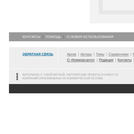
КОНТАКТЫ
ПОМОЩЬ
УСЛОВИЯ ИСПОЛЬЗОВАНИЯ
ОБРАТНАЯ СВЯЗЬ
Архив
Авторы
Темы
Справочники
О «Коммерсанте»
Редакция
Контакты
МАТЕРИАЛЫ С ТАКОЙ МЕТКОЙ, ПАРТНЕРСКИЕ ПРОЕКТЫ И НОВОСТИ
КОМПАНИЙ ОПУБЛИКОВАНЫ НА КОММЕРЧЕСКОЙ ОСНОВЕ