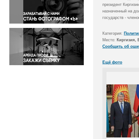
Правосудие
президент Киргизи
назначенный на до
Происшествия и конфликты
государств - член
Религия
Светская жизнь
Категория:
Полити
Спорт
Место:
Киргизия,
Экология
Сообщить об оши
Экономика и бизнес
Ещё фото