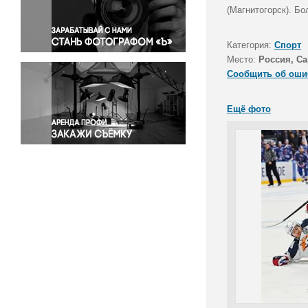
Правосудие
(Магнитогорск). Б
Происшествия и конфликты
Религия
Категория:
Спорт
Место:
Россия, Са
Светская жизнь
Сообщить об оши
Спорт
Экология
Ещё фото
Экономика и бизнес