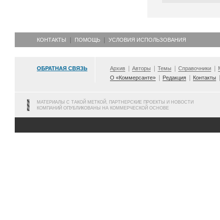
КОНТАКТЫ
ПОМОЩЬ
УСЛОВИЯ ИСПОЛЬЗОВАНИЯ
ОБРАТНАЯ СВЯЗЬ
Архив
Авторы
Темы
Справочники
О «Коммерсанте»
Редакция
Контакты
МАТЕРИАЛЫ С ТАКОЙ МЕТКОЙ, ПАРТНЕРСКИЕ ПРОЕКТЫ И НОВОСТИ
КОМПАНИЙ ОПУБЛИКОВАНЫ НА КОММЕРЧЕСКОЙ ОСНОВЕ