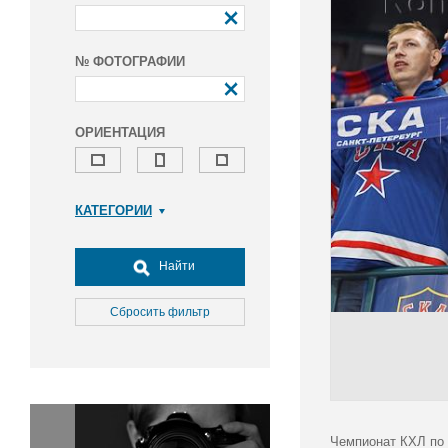
№ ФОТОГРАФИИ
ОРИЕНТАЦИЯ
КАТЕГОРИИ
Армия и ВПК
Досуг, туризм и отдых
Найти
Культура
Медицина
Сбросить фильтр
Наука
Образование
Общество
Окружающая среда
Политика
Чемпионат КХЛ по 