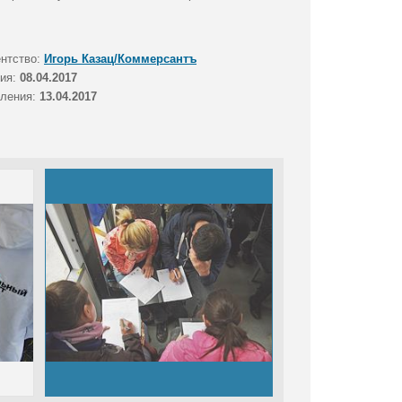
ентство:
Игорь Казац/Коммерсантъ
тия:
08.04.2017
вления:
13.04.2017