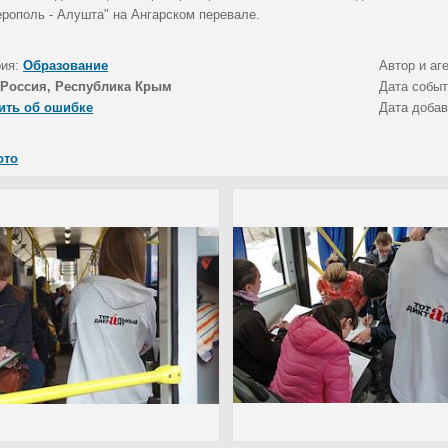
рополь - Алушта" на Ангарском перевале.
рия:
Образование
Автор и аг
Россия, Республика Крым
Дата собы
ить об ошибке
Дата доба
ото