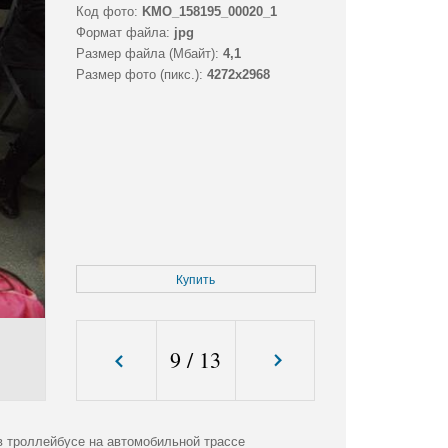
Код фото:
KMO_158195_00020_1
Формат файла:
jpg
Размер файла (Мбайт):
4,1
Размер фото (пикс.):
4272x2968
Купить
9
/
13
 в троллейбусе на автомобильной трассе