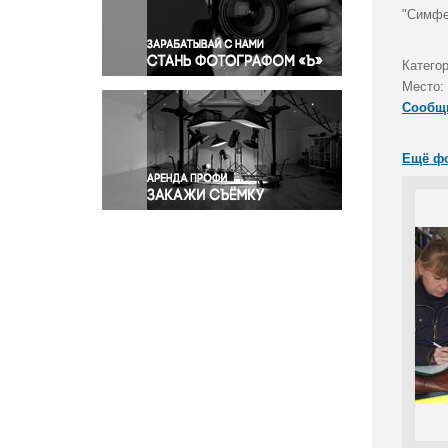
Правосудие
"Симфе
Происшествия и конфликты
Религия
Катего
Место:
Светская жизнь
Сообщ
Спорт
Экология
Ещё ф
Экономика и бизнес