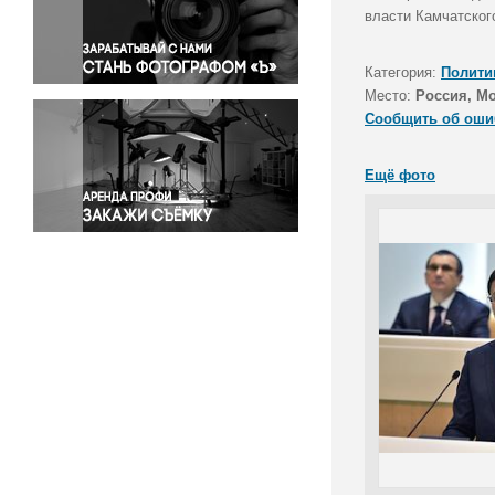
Правосудие
власти Камчатского
Происшествия и конфликты
Религия
Категория:
Полити
Место:
Россия, М
Светская жизнь
Сообщить об оши
Спорт
Экология
Ещё фото
Экономика и бизнес