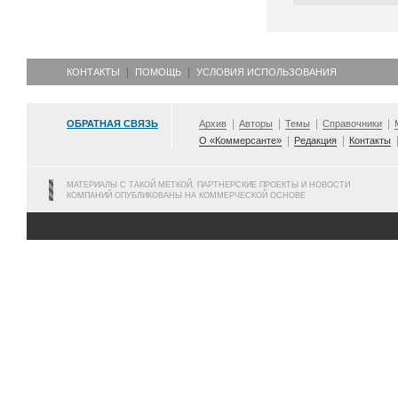
КОНТАКТЫ
ПОМОЩЬ
УСЛОВИЯ ИСПОЛЬЗОВАНИЯ
ОБРАТНАЯ СВЯЗЬ
Архив
Авторы
Темы
Справочники
О «Коммерсанте»
Редакция
Контакты
МАТЕРИАЛЫ С ТАКОЙ МЕТКОЙ, ПАРТНЕРСКИЕ ПРОЕКТЫ И НОВОСТИ
КОМПАНИЙ ОПУБЛИКОВАНЫ НА КОММЕРЧЕСКОЙ ОСНОВЕ