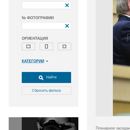
№ ФОТОГРАФИИ
ОРИЕНТАЦИЯ
КАТЕГОРИИ
Армия и ВПК
Досуг, туризм и отдых
Найти
Культура
Медицина
Сбросить фильтр
Наука
Образование
Общество
Окружающая среда
Политика
Пленарное заседан