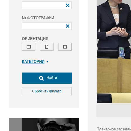
№ ФОТОГРАФИИ
ОРИЕНТАЦИЯ
КАТЕГОРИИ
Армия и ВПК
Досуг, туризм и отдых
Найти
Культура
Медицина
Сбросить фильтр
Наука
Образование
Общество
Окружающая среда
Политика
Пленарное заседан