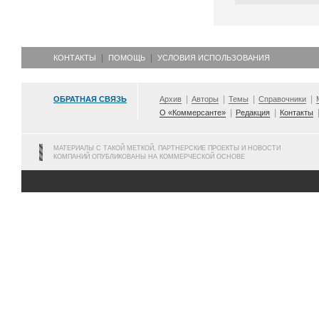
КОНТАКТЫ
ПОМОЩЬ
УСЛОВИЯ ИСПОЛЬЗОВАНИЯ
ОБРАТНАЯ СВЯЗЬ
Архив
Авторы
Темы
Справочники
О «Коммерсанте»
Редакция
Контакты
МАТЕРИАЛЫ С ТАКОЙ МЕТКОЙ, ПАРТНЕРСКИЕ ПРОЕКТЫ И НОВОСТИ
КОМПАНИЙ ОПУБЛИКОВАНЫ НА КОММЕРЧЕСКОЙ ОСНОВЕ