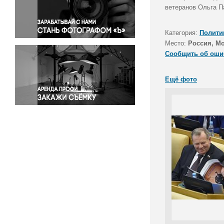
Правосудие
ветеранов Ольга П
Происшествия и конфликты
Религия
Категория:
Полити
Место:
Россия, М
Светская жизнь
Сообщить об оши
Спорт
Экология
Ещё фото
Экономика и бизнес