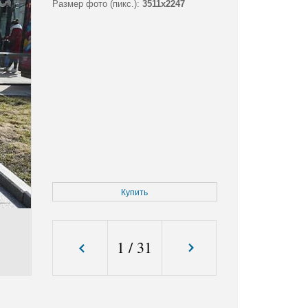
Размер фото (пикс.):
3511x2247
Купить
1
/
31