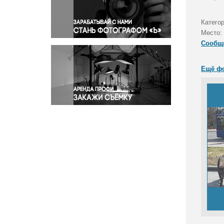
Правосудие
Происшествия и конфликты
Катего
Религия
Место:
Сообщ
Светская жизнь
Спорт
Ещё ф
Экология
Экономика и бизнес