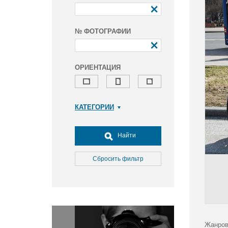
№ ФОТОГРАФИИ
ОРИЕНТАЦИЯ
КАТЕГОРИИ
Армия и ВПК
Досуг, туризм и отдых
Найти
Культура
Медицина
Сбросить фильтр
Наука
Образование
Общество
Окружающая среда
Политика
Жанров