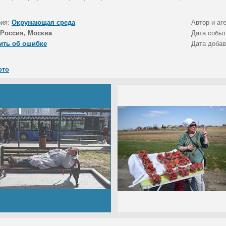
рия:
Окружающая среда
Автор и аг
Россия, Москва
Дата собы
ить об ошибке
Дата доба
ото