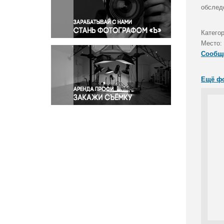
Правосудие
обслед
Происшествия и конфликты
Религия
Катего
Место:
Светская жизнь
Сообщ
Спорт
Экология
Ещё ф
Экономика и бизнес