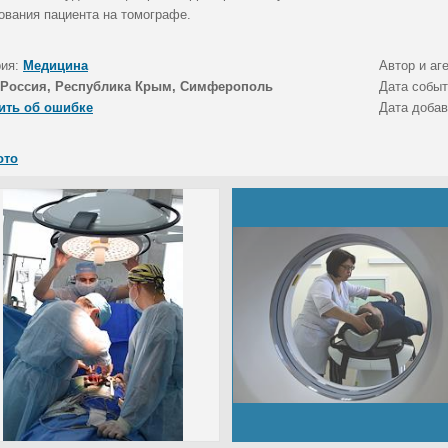
ования пациента на томографе.
рия:
Медицина
Автор и аг
Россия, Республика Крым, Симферополь
Дата собы
ить об ошибке
Дата доба
ото