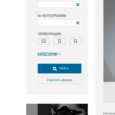
№ ФОТОГРАФИИ
ОРИЕНТАЦИЯ
КАТЕГОРИИ
Армия и ВПК
Досуг, туризм и отдых
Найти
Культура
Медицина
Сбросить фильтр
Наука
Образование
Общество
Окружающая среда
Политика
Регион