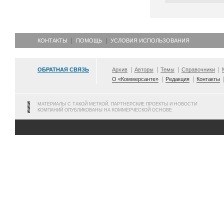
КОНТАКТЫ
ПОМОЩЬ
УСЛОВИЯ ИСПОЛЬЗОВАНИЯ
ОБРАТНАЯ СВЯЗЬ
Архив
Авторы
Темы
Справочники
О «Коммерсанте»
Редакция
Контакты
МАТЕРИАЛЫ С ТАКОЙ МЕТКОЙ, ПАРТНЕРСКИЕ ПРОЕКТЫ И НОВОСТИ
КОМПАНИЙ ОПУБЛИКОВАНЫ НА КОММЕРЧЕСКОЙ ОСНОВЕ