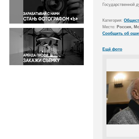
Правосудие
Государственной д
Происшествия и конфликты
Религия
Категория:
Общест
Место:
Россия, М
Светская жизнь
Сообщить об оши
Спорт
Экология
Ещё фото
Экономика и бизнес