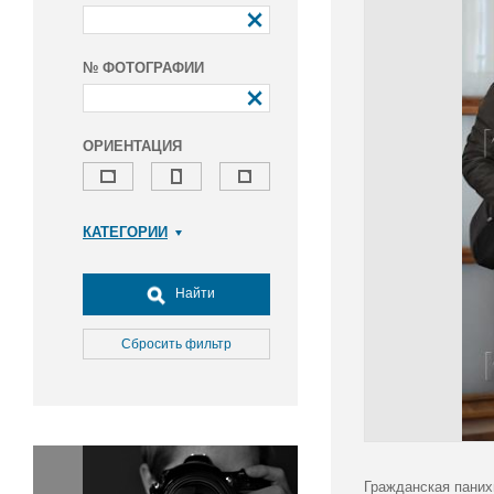
№ ФОТОГРАФИИ
ОРИЕНТАЦИЯ
КАТЕГОРИИ
Армия и ВПК
Досуг, туризм и отдых
Найти
Культура
Медицина
Сбросить фильтр
Наука
Образование
Общество
Окружающая среда
Политика
Гражданская паних