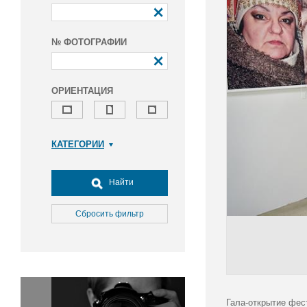
№ ФОТОГРАФИИ
ОРИЕНТАЦИЯ
КАТЕГОРИИ
Армия и ВПК
Досуг, туризм и отдых
Найти
Культура
Медицина
Сбросить фильтр
Наука
Образование
Общество
Окружающая среда
Политика
Гала-открытие фес