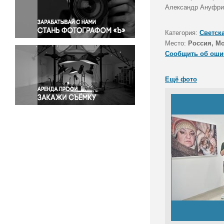
Правосудие
Александр Ануфрие
Происшествия и конфликты
Религия
Категория:
Светск
Место:
Россия, М
Светская жизнь
Сообщить об оши
Спорт
Экология
Ещё фото
Экономика и бизнес