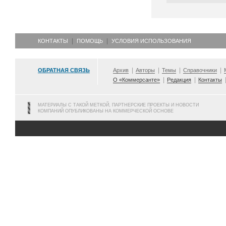
КОНТАКТЫ
ПОМОЩЬ
УСЛОВИЯ ИСПОЛЬЗОВАНИЯ
ОБРАТНАЯ СВЯЗЬ
Архив
Авторы
Темы
Справочники
О «Коммерсанте»
Редакция
Контакты
МАТЕРИАЛЫ С ТАКОЙ МЕТКОЙ, ПАРТНЕРСКИЕ ПРОЕКТЫ И НОВОСТИ
КОМПАНИЙ ОПУБЛИКОВАНЫ НА КОММЕРЧЕСКОЙ ОСНОВЕ