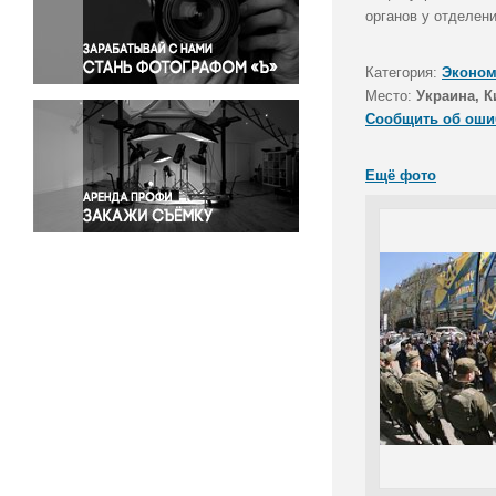
Правосудие
органов у отделен
Происшествия и конфликты
Религия
Категория:
Эконом
Место:
Украина, К
Светская жизнь
Сообщить об оши
Спорт
Экология
Ещё фото
Экономика и бизнес