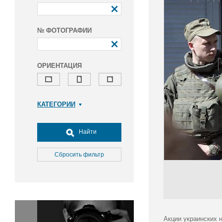
№ ФОТОГРАФИИ
ОРИЕНТАЦИЯ
КАТЕГОРИИ
Армия и ВПК
Досуг, туризм и отдых
Найти
Культура
Медицина
Сбросить фильтр
Наука
Образование
Общество
Окружающая среда
Политика
Акции украинских 