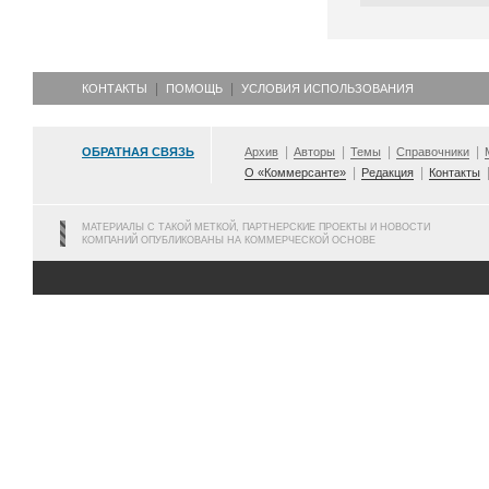
КОНТАКТЫ
ПОМОЩЬ
УСЛОВИЯ ИСПОЛЬЗОВАНИЯ
ОБРАТНАЯ СВЯЗЬ
Архив
Авторы
Темы
Справочники
О «Коммерсанте»
Редакция
Контакты
МАТЕРИАЛЫ С ТАКОЙ МЕТКОЙ, ПАРТНЕРСКИЕ ПРОЕКТЫ И НОВОСТИ
КОМПАНИЙ ОПУБЛИКОВАНЫ НА КОММЕРЧЕСКОЙ ОСНОВЕ