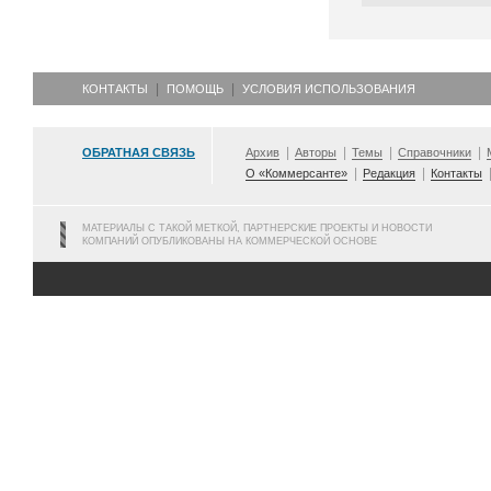
КОНТАКТЫ
ПОМОЩЬ
УСЛОВИЯ ИСПОЛЬЗОВАНИЯ
ОБРАТНАЯ СВЯЗЬ
Архив
Авторы
Темы
Справочники
О «Коммерсанте»
Редакция
Контакты
МАТЕРИАЛЫ С ТАКОЙ МЕТКОЙ, ПАРТНЕРСКИЕ ПРОЕКТЫ И НОВОСТИ
КОМПАНИЙ ОПУБЛИКОВАНЫ НА КОММЕРЧЕСКОЙ ОСНОВЕ