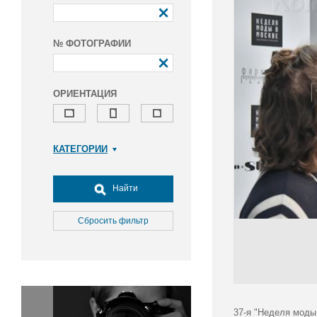
№ ФОТОГРАФИИ
ОРИЕНТАЦИЯ
КАТЕГОРИИ
Армия и ВПК
Досуг, туризм и отдых
Найти
Культура
Медицина
Сбросить фильтр
Наука
Образование
Общество
Окружающая среда
Политика
37-я "Неделя моды