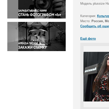
Правосудие
Модель plussize Н
Происшествия и конфликты
Религия
Категория:
Культу
Место:
Россия, М
Светская жизнь
Сообщить об оши
Спорт
Экология
Ещё фото
Экономика и бизнес