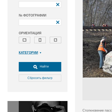
№ ФОТОГРАФИИ
ОРИЕНТАЦИЯ
КАТЕГОРИИ
Армия и ВПК
Досуг, туризм и отдых
Найти
Культура
Медицина
Сбросить фильтр
Наука
Образование
Общество
Окружающая среда
Политика
Столкновение пасс