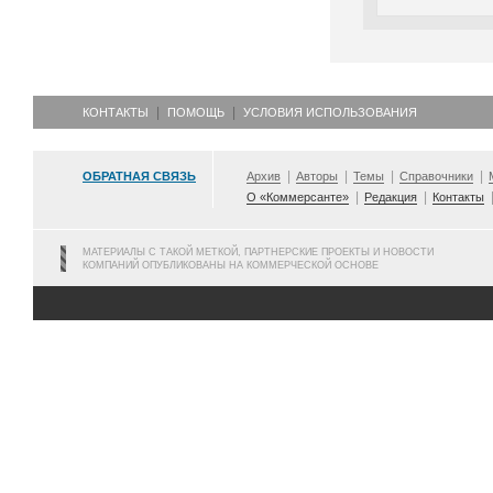
КОНТАКТЫ
ПОМОЩЬ
УСЛОВИЯ ИСПОЛЬЗОВАНИЯ
ОБРАТНАЯ СВЯЗЬ
Архив
Авторы
Темы
Справочники
О «Коммерсанте»
Редакция
Контакты
МАТЕРИАЛЫ С ТАКОЙ МЕТКОЙ, ПАРТНЕРСКИЕ ПРОЕКТЫ И НОВОСТИ
КОМПАНИЙ ОПУБЛИКОВАНЫ НА КОММЕРЧЕСКОЙ ОСНОВЕ