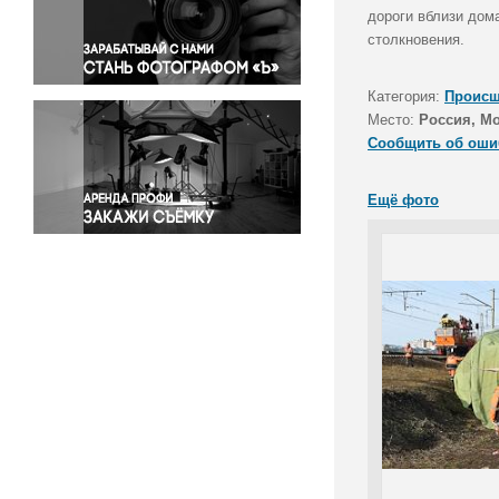
Правосудие
дороги вблизи дом
столкновения.
Происшествия и конфликты
Религия
Категория:
Происш
Светская жизнь
Место:
Россия, М
Спорт
Сообщить об оши
Экология
Экономика и бизнес
Ещё фото