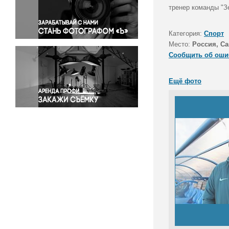
Правосудие
тренер команды "З
Происшествия и конфликты
Религия
Категория:
Спорт
Место:
Россия, Са
Светская жизнь
Сообщить об оши
Спорт
Экология
Ещё фото
Экономика и бизнес