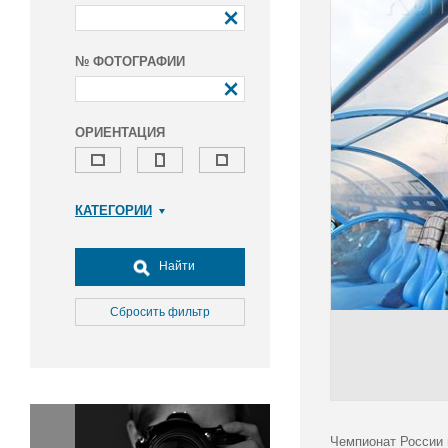
№ ФОТОГРАФИИ
ОРИЕНТАЦИЯ
КАТЕГОРИИ
Армия и ВПК
Досуг, туризм и отдых
Найти
Культура
Медицина
Сбросить фильтр
Наука
Образование
Общество
Окружающая среда
Политика
Чемпионат России п