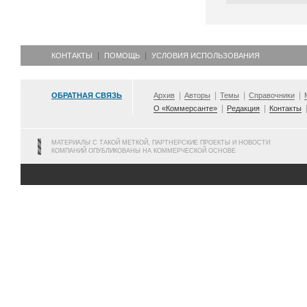
КОНТАКТЫ
ПОМОЩЬ
УСЛОВИЯ ИСПОЛЬЗОВАНИЯ
ОБРАТНАЯ СВЯЗЬ
Архив
Авторы
Темы
Справочники
О «Коммерсанте»
Редакция
Контакты
МАТЕРИАЛЫ С ТАКОЙ МЕТКОЙ, ПАРТНЕРСКИЕ ПРОЕКТЫ И НОВОСТИ
КОМПАНИЙ ОПУБЛИКОВАНЫ НА КОММЕРЧЕСКОЙ ОСНОВЕ