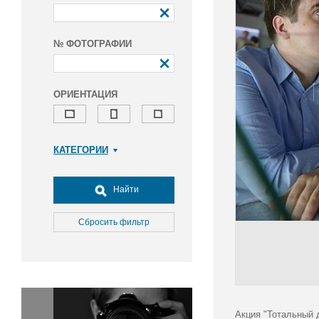
№ ФОТОГРАФИИ
ОРИЕНТАЦИЯ
КАТЕГОРИИ
Армия и ВПК
Досуг, туризм и отдых
Найти
Культура
Медицина
Сбросить фильтр
Наука
Образование
Общество
Окружающая среда
Политика
Акция "Тотальный 