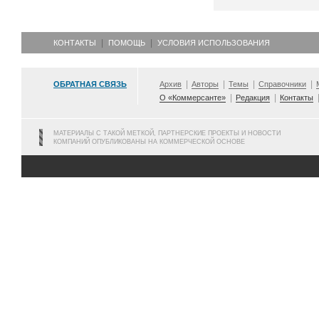
КОНТАКТЫ
ПОМОЩЬ
УСЛОВИЯ ИСПОЛЬЗОВАНИЯ
ОБРАТНАЯ СВЯЗЬ
Архив
Авторы
Темы
Справочники
О «Коммерсанте»
Редакция
Контакты
МАТЕРИАЛЫ С ТАКОЙ МЕТКОЙ, ПАРТНЕРСКИЕ ПРОЕКТЫ И НОВОСТИ
КОМПАНИЙ ОПУБЛИКОВАНЫ НА КОММЕРЧЕСКОЙ ОСНОВЕ