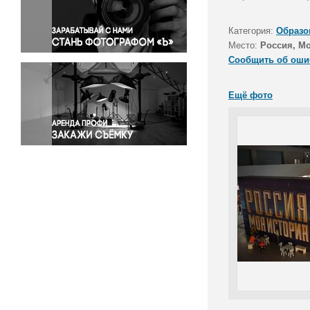
Правосудие
Происшествия и конфликты
Категория:
Образо
Религия
Место:
Россия, М
Сообщить об оши
Светская жизнь
Спорт
Ещё фото
Экология
Экономика и бизнес