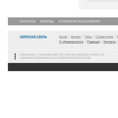
КОНТАКТЫ
ПОМОЩЬ
УСЛОВИЯ ИСПОЛЬЗОВАНИЯ
ОБРАТНАЯ СВЯЗЬ
Архив
Авторы
Темы
Справочники
О «Коммерсанте»
Редакция
Контакты
МАТЕРИАЛЫ С ТАКОЙ МЕТКОЙ, ПАРТНЕРСКИЕ ПРОЕКТЫ И НОВОСТИ
КОМПАНИЙ ОПУБЛИКОВАНЫ НА КОММЕРЧЕСКОЙ ОСНОВЕ