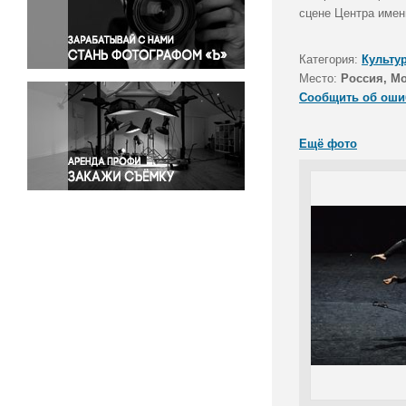
Правосудие
сцене Центра име
Происшествия и конфликты
Религия
Категория:
Культу
Место:
Россия, М
Светская жизнь
Сообщить об оши
Спорт
Экология
Ещё фото
Экономика и бизнес