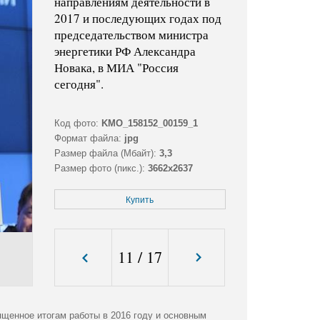
направлениям деятельности в
2017 и последующих годах под
председательством министра
энергетики РФ Александра
Новака, в МИА "Россия
сегодня".
Код фото:
KMO_158152_00159_1
Формат файла:
jpg
Размер файла (Мбайт):
3,3
Размер фото (пикс.):
3662x2637
Купить
11
/
17
ященное итогам работы в 2016 году и основным