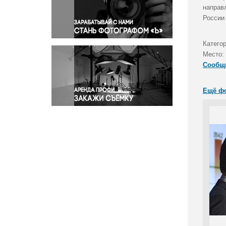
Правосудие
направ
России
Происшествия и конфликты
Религия
Катего
Светская жизнь
Место:
Спорт
Сообщ
Экология
Экономика и бизнес
Ещё ф