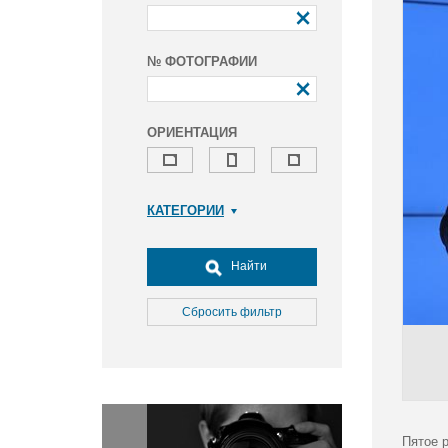
№ ФОТОГРАФИИ
ОРИЕНТАЦИЯ
КАТЕГОРИИ
Армия и ВПК
Досуг, туризм и отдых
Найти
Культура
Медицина
Сбросить фильтр
Наука
Образование
Общество
Окружающая среда
Политика
Пятое 