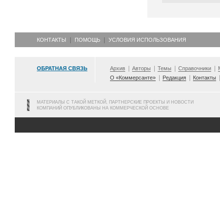
КОНТАКТЫ
ПОМОЩЬ
УСЛОВИЯ ИСПОЛЬЗОВАНИЯ
ОБРАТНАЯ СВЯЗЬ
Архив
Авторы
Темы
Справочники
О «Коммерсанте»
Редакция
Контакты
МАТЕРИАЛЫ С ТАКОЙ МЕТКОЙ, ПАРТНЕРСКИЕ ПРОЕКТЫ И НОВОСТИ
КОМПАНИЙ ОПУБЛИКОВАНЫ НА КОММЕРЧЕСКОЙ ОСНОВЕ