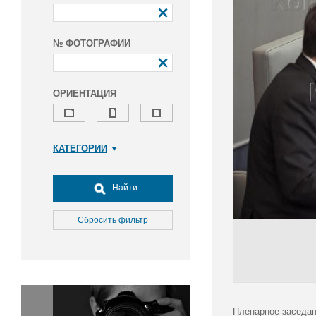
№ ФОТОГРАФИИ
ОРИЕНТАЦИЯ
КАТЕГОРИИ
Армия и ВПК
Досуг, туризм и отдых
Найти
Культура
Медицина
Сбросить фильтр
Наука
Образование
Общество
Окружающая среда
Политика
Пленарное заседан