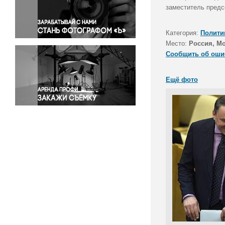
Правосудие
заместитель предс
Происшествия и конфликты
Религия
Категория:
Полити
Место:
Россия, М
Светская жизнь
Сообщить об оши
Спорт
Экология
Ещё фото
Экономика и бизнес