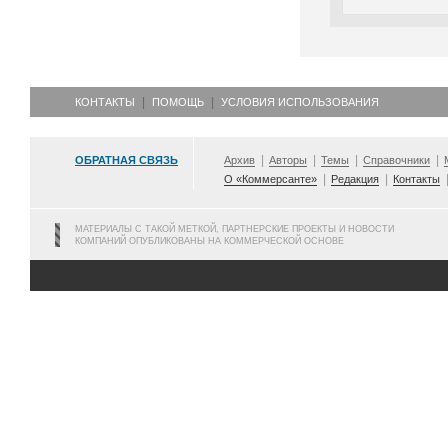
КОНТАКТЫ
ПОМОЩЬ
УСЛОВИЯ ИСПОЛЬЗОВАНИЯ
ОБРАТНАЯ СВЯЗЬ
Архив
Авторы
Темы
Справочники
О «Коммерсанте»
Редакция
Контакты
МАТЕРИАЛЫ С ТАКОЙ МЕТКОЙ, ПАРТНЕРСКИЕ ПРОЕКТЫ И НОВОСТИ
КОМПАНИЙ ОПУБЛИКОВАНЫ НА КОММЕРЧЕСКОЙ ОСНОВЕ