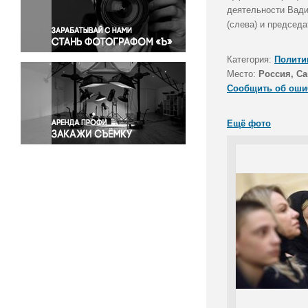
Правосудие
деятельности Вади
(слева) и председ
Происшествия и конфликты
Религия
Категория:
Полити
Светская жизнь
Место:
Россия, Са
Спорт
Сообщить об оши
Экология
Экономика и бизнес
Ещё фото