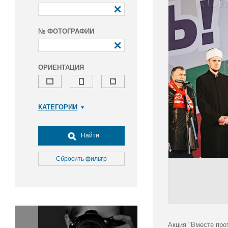
№ ФОТОГРАФИИ
ОРИЕНТАЦИЯ
КАТЕГОРИИ
Армия и ВПК
Досуг, туризм и отдых
Найти
Культура
Медицина
Сбросить фильтр
Наука
Образование
Общество
Окружающая среда
Политика
Акция "Вместе про