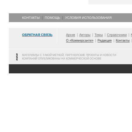
КОНТАКТЫ
ПОМОЩЬ
УСЛОВИЯ ИСПОЛЬЗОВАНИЯ
ОБРАТНАЯ СВЯЗЬ
Архив
Авторы
Темы
Справочники
О «Коммерсанте»
Редакция
Контакты
МАТЕРИАЛЫ С ТАКОЙ МЕТКОЙ, ПАРТНЕРСКИЕ ПРОЕКТЫ И НОВОСТИ
КОМПАНИЙ ОПУБЛИКОВАНЫ НА КОММЕРЧЕСКОЙ ОСНОВЕ