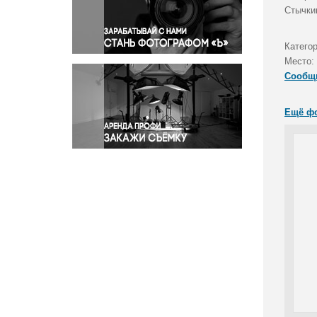
Правосудие
Стычки
Происшествия и конфликты
Религия
Катего
Место:
Светская жизнь
Сообщ
Спорт
Экология
Ещё ф
Экономика и бизнес