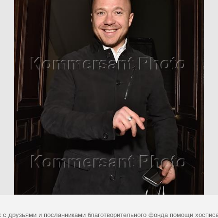
к с друзьями и посланниками благотворительного фонда помощи хосписа