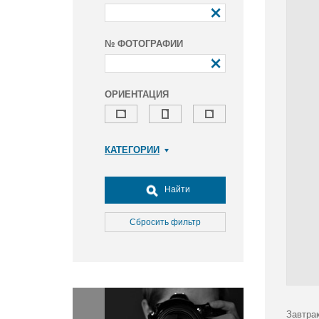
№ ФОТОГРАФИИ
ОРИЕНТАЦИЯ
КАТЕГОРИИ
Армия и ВПК
Досуг, туризм и отдых
Найти
Культура
Медицина
Сбросить фильтр
Наука
Образование
Общество
Окружающая среда
Политика
Завтра