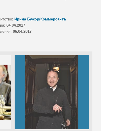
ентство:
Ирина Бужор/Коммерсантъ
тия:
04.04.2017
вления:
06.04.2017