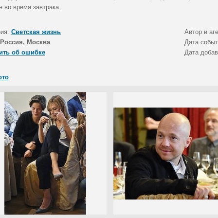
н во время завтрака.
рия:
Светская жизнь
Автор и аг
Россия, Москва
Дата собы
ить об ошибке
Дата доба
ото