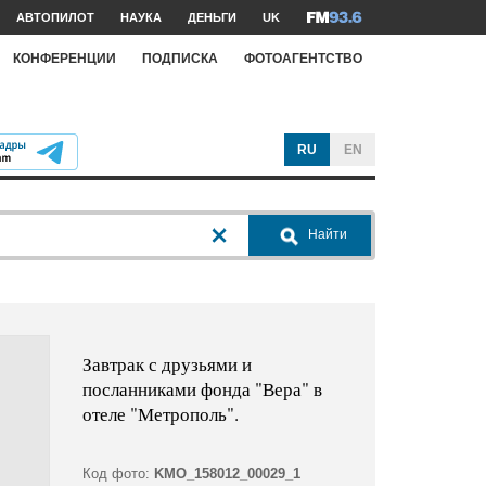
АВТОПИЛОТ
НАУКА
ДЕНЬГИ
UK
КОНФЕРЕНЦИИ
ПОДПИСКА
ФОТОАГЕНТСТВО
RU
EN
Найти
Завтрак с друзьями и
посланниками фонда "Вера" в
отеле "Метрополь".
Код фото:
KMO_158012_00029_1