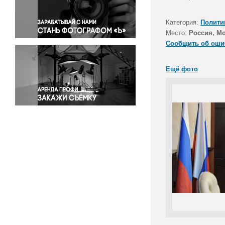
Правосудие
Происшествия и конфликты
Категория:
Полити
Религия
Место:
Россия, М
Сообщить об оши
Светская жизнь
Спорт
Ещё фото
Экология
Экономика и бизнес