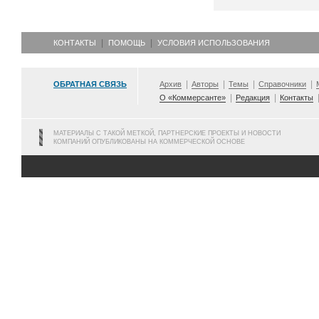
КОНТАКТЫ
ПОМОЩЬ
УСЛОВИЯ ИСПОЛЬЗОВАНИЯ
ОБРАТНАЯ СВЯЗЬ
Архив
Авторы
Темы
Справочники
О «Коммерсанте»
Редакция
Контакты
МАТЕРИАЛЫ С ТАКОЙ МЕТКОЙ, ПАРТНЕРСКИЕ ПРОЕКТЫ И НОВОСТИ
КОМПАНИЙ ОПУБЛИКОВАНЫ НА КОММЕРЧЕСКОЙ ОСНОВЕ