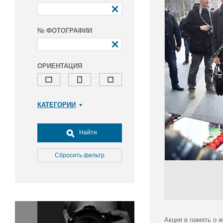
№ ФОТОГРАФИИ
ОРИЕНТАЦИЯ
КАТЕГОРИИ
Армия и ВПК
Досуг, туризм и отдых
Найти
Культура
Медицина
Сбросить фильтр
Наука
Образование
Общество
Окружающая среда
Политика
Акция в память о 