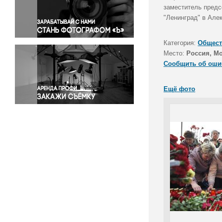
Правосудие
заместитель предс
"Ленинград" в Але
Происшествия и конфликты
Религия
Категория:
Общест
Светская жизнь
Место:
Россия, М
Спорт
Сообщить об оши
Экология
Экономика и бизнес
Ещё фото