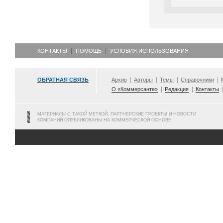
КОНТАКТЫ
ПОМОЩЬ
УСЛОВИЯ ИСПОЛЬЗОВАНИЯ
ОБРАТНАЯ СВЯЗЬ
Архив
Авторы
Темы
Справочники
О «Коммерсанте»
Редакция
Контакты
МАТЕРИАЛЫ С ТАКОЙ МЕТКОЙ, ПАРТНЕРСКИЕ ПРОЕКТЫ И НОВОСТИ
КОМПАНИЙ ОПУБЛИКОВАНЫ НА КОММЕРЧЕСКОЙ ОСНОВЕ