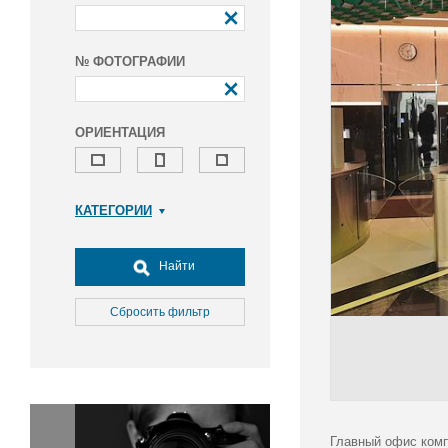
№ ФОТОГРАФИИ
ОРИЕНТАЦИЯ
КАТЕГОРИИ
Армия и ВПК
Досуг, туризм и отдых
Найти
Культура
Медицина
Сбросить фильтр
Наука
Образование
Общество
Окружающая среда
Политика
Главный офис комп