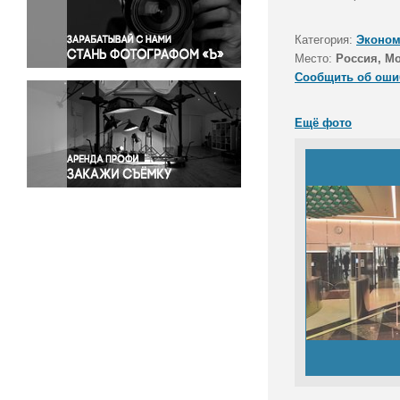
Правосудие
Происшествия и конфликты
Категория:
Эконом
Религия
Место:
Россия, М
Сообщить об оши
Светская жизнь
Спорт
Ещё фото
Экология
Экономика и бизнес