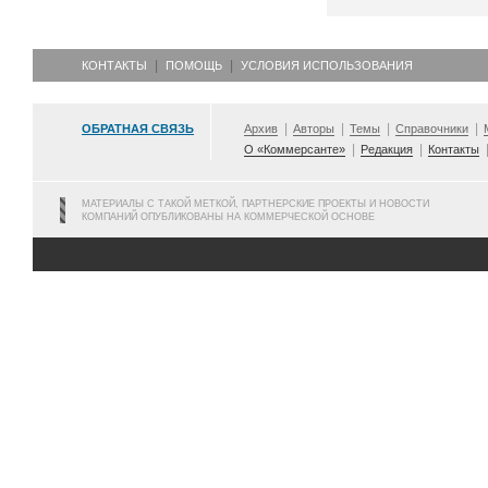
КОНТАКТЫ
ПОМОЩЬ
УСЛОВИЯ ИСПОЛЬЗОВАНИЯ
ОБРАТНАЯ СВЯЗЬ
Архив
Авторы
Темы
Справочники
О «Коммерсанте»
Редакция
Контакты
МАТЕРИАЛЫ С ТАКОЙ МЕТКОЙ, ПАРТНЕРСКИЕ ПРОЕКТЫ И НОВОСТИ
КОМПАНИЙ ОПУБЛИКОВАНЫ НА КОММЕРЧЕСКОЙ ОСНОВЕ