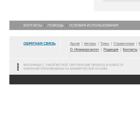
КОНТАКТЫ
ПОМОЩЬ
УСЛОВИЯ ИСПОЛЬЗОВАНИЯ
ОБРАТНАЯ СВЯЗЬ
Архив
Авторы
Темы
Справочники
О «Коммерсанте»
Редакция
Контакты
МАТЕРИАЛЫ С ТАКОЙ МЕТКОЙ, ПАРТНЕРСКИЕ ПРОЕКТЫ И НОВОСТИ
КОМПАНИЙ ОПУБЛИКОВАНЫ НА КОММЕРЧЕСКОЙ ОСНОВЕ