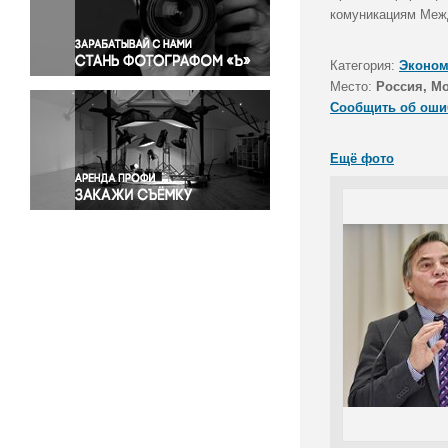
Правосудие
комуникациям Межд
Происшествия и конфликты
Религия
Категория:
Эконом
Место:
Россия, М
Светская жизнь
Сообщить об оши
Спорт
Экология
Ещё фото
Экономика и бизнес