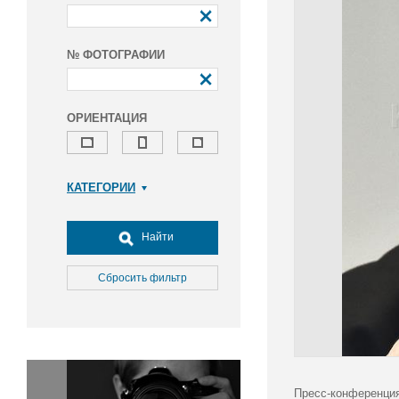
№ ФОТОГРАФИИ
ОРИЕНТАЦИЯ
КАТЕГОРИИ
Армия и ВПК
Досуг, туризм и отдых
Найти
Культура
Медицина
Сбросить фильтр
Наука
Образование
Общество
Окружающая среда
Политика
Пресс-конференция