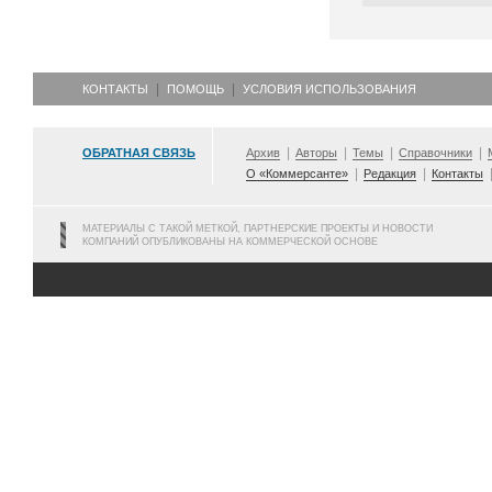
КОНТАКТЫ
ПОМОЩЬ
УСЛОВИЯ ИСПОЛЬЗОВАНИЯ
ОБРАТНАЯ СВЯЗЬ
Архив
Авторы
Темы
Справочники
О «Коммерсанте»
Редакция
Контакты
МАТЕРИАЛЫ С ТАКОЙ МЕТКОЙ, ПАРТНЕРСКИЕ ПРОЕКТЫ И НОВОСТИ
КОМПАНИЙ ОПУБЛИКОВАНЫ НА КОММЕРЧЕСКОЙ ОСНОВЕ