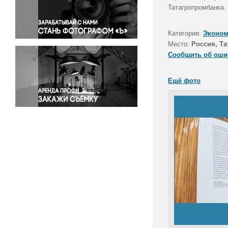
Правосудие
Татагропромбанка.
Происшествия и конфликты
Религия
Категория:
Эконом
Место:
Россия, Та
Светская жизнь
Сообщить об оши
Спорт
Экология
Ещё фото
Экономика и бизнес