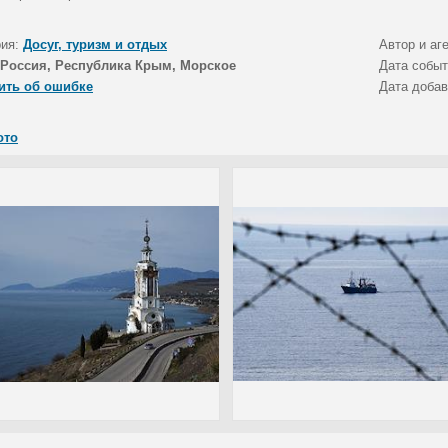
рия:
Досуг, туризм и отдых
Автор и аг
Россия, Республика Крым, Морское
Дата собы
ить об ошибке
Дата доба
ото