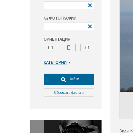
№ ФОТОГРАФИИ
ОРИЕНТАЦИЯ
КАТЕГОРИИ
Армия и ВПК
Досуг, туризм и отдых
Найти
Культура
Медицина
Сбросить фильтр
Наука
Образование
Общество
Окружающая среда
Политика
Виды п