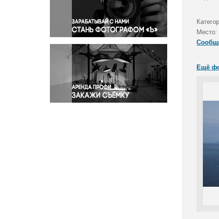
Правосудие
Происшествия и конфликты
Катего
Религия
Место:
Сообщ
Светская жизнь
Спорт
Ещё ф
Экология
Экономика и бизнес