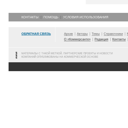
КОНТАКТЫ
ПОМОЩЬ
УСЛОВИЯ ИСПОЛЬЗОВАНИЯ
ОБРАТНАЯ СВЯЗЬ
Архив
Авторы
Темы
Справочники
О «Коммерсанте»
Редакция
Контакты
МАТЕРИАЛЫ С ТАКОЙ МЕТКОЙ, ПАРТНЕРСКИЕ ПРОЕКТЫ И НОВОСТИ
КОМПАНИЙ ОПУБЛИКОВАНЫ НА КОММЕРЧЕСКОЙ ОСНОВЕ