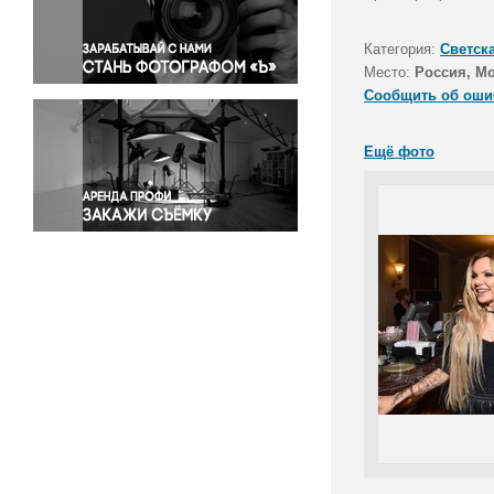
Правосудие
Происшествия и конфликты
Категория:
Светск
Религия
Место:
Россия, М
Сообщить об оши
Светская жизнь
Спорт
Ещё фото
Экология
Экономика и бизнес