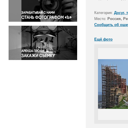
Правосудие
Происшествия и конфликты
Категория:
Досуг, 
Религия
Место:
Россия, Р
Сообщить об оши
Светская жизнь
Спорт
Ещё фото
Экология
Экономика и бизнес