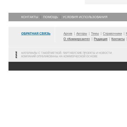
КОНТАКТЫ
ПОМОЩЬ
УСЛОВИЯ ИСПОЛЬЗОВАНИЯ
ОБРАТНАЯ СВЯЗЬ
Архив
Авторы
Темы
Справочники
О «Коммерсанте»
Редакция
Контакты
МАТЕРИАЛЫ С ТАКОЙ МЕТКОЙ, ПАРТНЕРСКИЕ ПРОЕКТЫ И НОВОСТИ
КОМПАНИЙ ОПУБЛИКОВАНЫ НА КОММЕРЧЕСКОЙ ОСНОВЕ