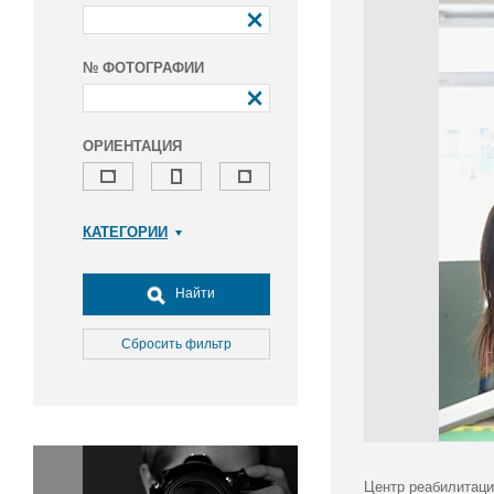
№ ФОТОГРАФИИ
ОРИЕНТАЦИЯ
КАТЕГОРИИ
Армия и ВПК
Досуг, туризм и отдых
Найти
Культура
Медицина
Сбросить фильтр
Наука
Образование
Общество
Окружающая среда
Политика
Центр реабилитаци