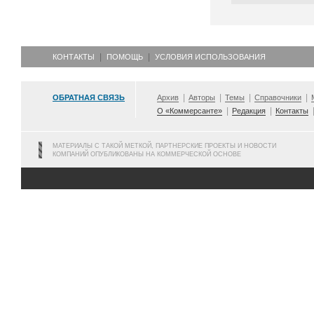
КОНТАКТЫ
ПОМОЩЬ
УСЛОВИЯ ИСПОЛЬЗОВАНИЯ
ОБРАТНАЯ СВЯЗЬ
Архив
Авторы
Темы
Справочники
О «Коммерсанте»
Редакция
Контакты
МАТЕРИАЛЫ С ТАКОЙ МЕТКОЙ, ПАРТНЕРСКИЕ ПРОЕКТЫ И НОВОСТИ
КОМПАНИЙ ОПУБЛИКОВАНЫ НА КОММЕРЧЕСКОЙ ОСНОВЕ