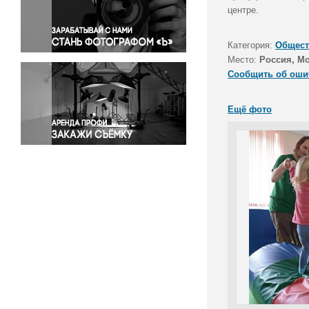
Правосудие
центре.
Происшествия и конфликты
Религия
Категория:
Общест
Место:
Россия, М
Светская жизнь
Сообщить об оши
Спорт
Экология
Ещё фото
Экономика и бизнес