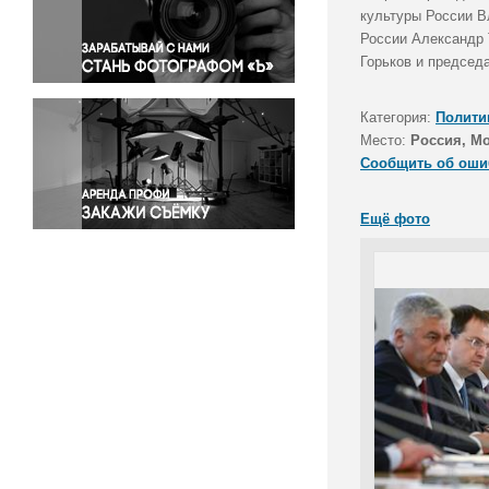
Правосудие
культуры России В
России Александр 
Происшествия и конфликты
Горьков и председ
Религия
Светская жизнь
Категория:
Полити
Спорт
Место:
Россия, М
Экология
Сообщить об оши
Экономика и бизнес
Ещё фото