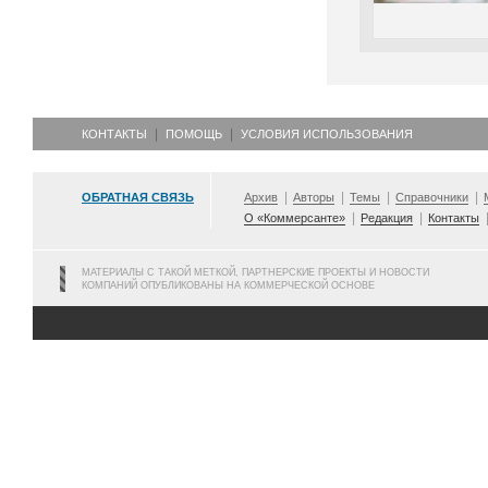
КОНТАКТЫ
ПОМОЩЬ
УСЛОВИЯ ИСПОЛЬЗОВАНИЯ
ОБРАТНАЯ СВЯЗЬ
Архив
Авторы
Темы
Справочники
О «Коммерсанте»
Редакция
Контакты
МАТЕРИАЛЫ С ТАКОЙ МЕТКОЙ, ПАРТНЕРСКИЕ ПРОЕКТЫ И НОВОСТИ
КОМПАНИЙ ОПУБЛИКОВАНЫ НА КОММЕРЧЕСКОЙ ОСНОВЕ