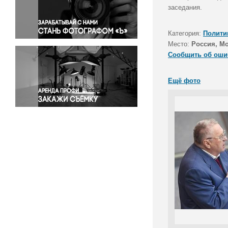
Правосудие
заседания.
Происшествия и конфликты
Религия
Категория:
Полити
Место:
Россия, М
Светская жизнь
Сообщить об оши
Спорт
Экология
Ещё фото
Экономика и бизнес