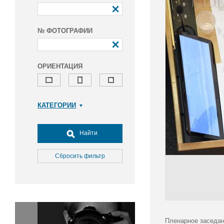
№ ФОТОГРАФИИ
ОРИЕНТАЦИЯ
КАТЕГОРИИ
Армия и ВПК
Досуг, туризм и отдых
Найти
Культура
Медицина
Сбросить фильтр
Наука
Образование
Общество
Окружающая среда
Политика
Пленарное заседан