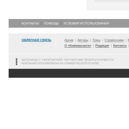
КОНТАКТЫ
ПОМОЩЬ
УСЛОВИЯ ИСПОЛЬЗОВАНИЯ
ОБРАТНАЯ СВЯЗЬ
Архив
Авторы
Темы
Справочники
О «Коммерсанте»
Редакция
Контакты
МАТЕРИАЛЫ С ТАКОЙ МЕТКОЙ, ПАРТНЕРСКИЕ ПРОЕКТЫ И НОВОСТИ
КОМПАНИЙ ОПУБЛИКОВАНЫ НА КОММЕРЧЕСКОЙ ОСНОВЕ