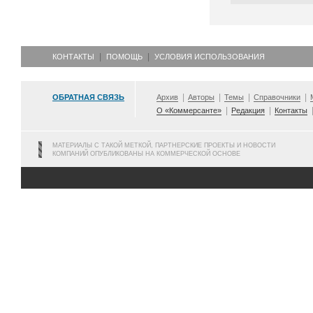
КОНТАКТЫ
ПОМОЩЬ
УСЛОВИЯ ИСПОЛЬЗОВАНИЯ
ОБРАТНАЯ СВЯЗЬ
Архив
Авторы
Темы
Справочники
О «Коммерсанте»
Редакция
Контакты
МАТЕРИАЛЫ С ТАКОЙ МЕТКОЙ, ПАРТНЕРСКИЕ ПРОЕКТЫ И НОВОСТИ
КОМПАНИЙ ОПУБЛИКОВАНЫ НА КОММЕРЧЕСКОЙ ОСНОВЕ