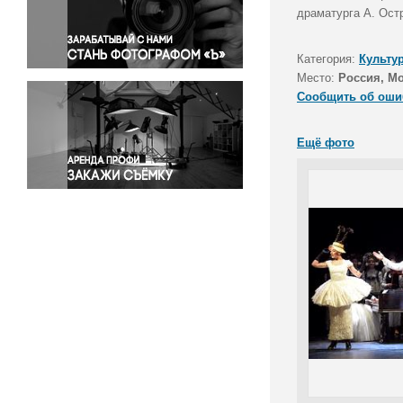
Правосудие
драматурга А. Остр
Происшествия и конфликты
Религия
Категория:
Культу
Место:
Россия, М
Светская жизнь
Сообщить об оши
Спорт
Экология
Ещё фото
Экономика и бизнес