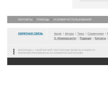
КОНТАКТЫ
ПОМОЩЬ
УСЛОВИЯ ИСПОЛЬЗОВАНИЯ
ОБРАТНАЯ СВЯЗЬ
Архив
Авторы
Темы
Справочники
О «Коммерсанте»
Редакция
Контакты
МАТЕРИАЛЫ С ТАКОЙ МЕТКОЙ, ПАРТНЕРСКИЕ ПРОЕКТЫ И НОВОСТИ
КОМПАНИЙ ОПУБЛИКОВАНЫ НА КОММЕРЧЕСКОЙ ОСНОВЕ