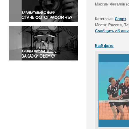
Правосудие
Максим Жигалов (сл
Происшествия и конфликты
Религия
Категория:
Спорт
Место:
Россия, Та
Светская жизнь
Сообщить об оши
Спорт
Экология
Ещё фото
Экономика и бизнес