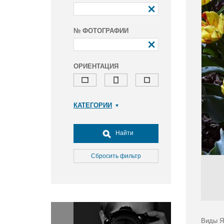
№ ФОТОГРАФИИ
ОРИЕНТАЦИЯ
КАТЕГОРИИ
Армия и ВПК
Досуг, туризм и отдых
Найти
Культура
Медицина
Сбросить фильтр
Наука
Образование
Общество
Окружающая среда
Политика
Виды Я