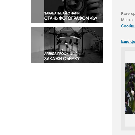
Правосудие
Происшествия и конфликты
Катего
Религия
Место:
Сообщ
Светская жизнь
Спорт
Ещё ф
Экология
Экономика и бизнес