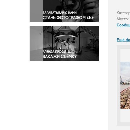
Правосудие
Происшествия и конфликты
Катего
Религия
Место:
Сообщ
Светская жизнь
Спорт
Ещё ф
Экология
Экономика и бизнес