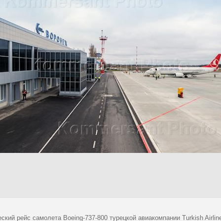
ский рейс самолета Boeing-737-800 турецкой авиакомпании Turkish Airl