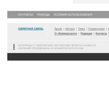
КОНТАКТЫ
ПОМОЩЬ
УСЛОВИЯ ИСПОЛЬЗОВАНИЯ
ОБРАТНАЯ СВЯЗЬ
Архив
Авторы
Темы
Справочники
О «Коммерсанте»
Редакция
Контакты
МАТЕРИАЛЫ С ТАКОЙ МЕТКОЙ, ПАРТНЕРСКИЕ ПРОЕКТЫ И НОВОСТИ
КОМПАНИЙ ОПУБЛИКОВАНЫ НА КОММЕРЧЕСКОЙ ОСНОВЕ