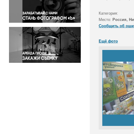
Правосудие
Происшествия и конфликты
Категория:
Религия
Место:
Россия, Н
Сообщить об оши
Светская жизнь
Спорт
Ещё фото
Экология
Экономика и бизнес