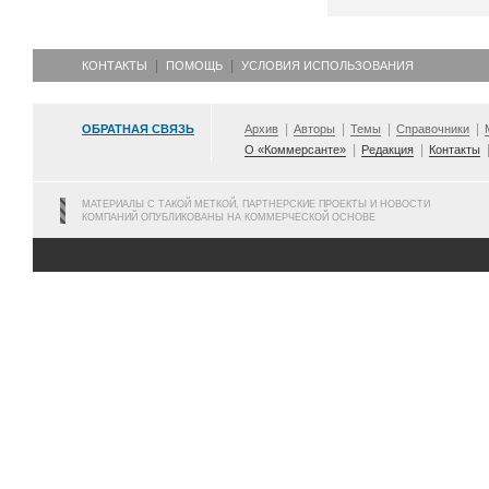
КОНТАКТЫ
ПОМОЩЬ
УСЛОВИЯ ИСПОЛЬЗОВАНИЯ
ОБРАТНАЯ СВЯЗЬ
Архив
Авторы
Темы
Справочники
О «Коммерсанте»
Редакция
Контакты
МАТЕРИАЛЫ С ТАКОЙ МЕТКОЙ, ПАРТНЕРСКИЕ ПРОЕКТЫ И НОВОСТИ
КОМПАНИЙ ОПУБЛИКОВАНЫ НА КОММЕРЧЕСКОЙ ОСНОВЕ