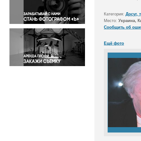
Правосудие
Происшествия и конфликты
Категория:
Досуг, 
Религия
Место:
Украина, К
Сообщить об оши
Светская жизнь
Спорт
Ещё фото
Экология
Экономика и бизнес