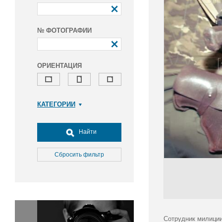
№ ФОТОГРАФИИ
ОРИЕНТАЦИЯ
КАТЕГОРИИ
Армия и ВПК
Досуг, туризм и отдых
Найти
Культура
Медицина
Сбросить фильтр
Наука
Образование
Общество
Окружающая среда
Политика
Сотрудник милиции