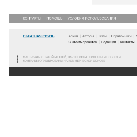
КОНТАКТЫ
ПОМОЩЬ
УСЛОВИЯ ИСПОЛЬЗОВАНИЯ
ОБРАТНАЯ СВЯЗЬ
Архив
Авторы
Темы
Справочники
О «Коммерсанте»
Редакция
Контакты
МАТЕРИАЛЫ С ТАКОЙ МЕТКОЙ, ПАРТНЕРСКИЕ ПРОЕКТЫ И НОВОСТИ
КОМПАНИЙ ОПУБЛИКОВАНЫ НА КОММЕРЧЕСКОЙ ОСНОВЕ