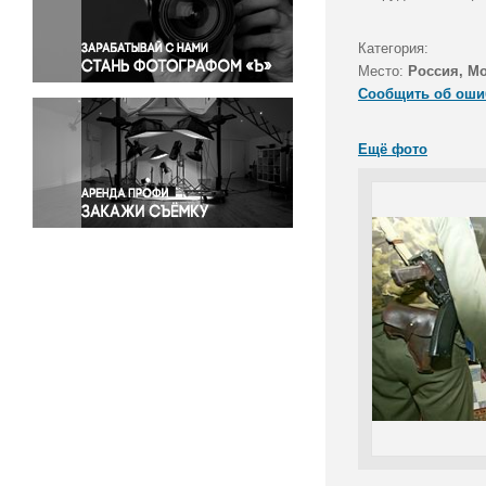
Правосудие
Происшествия и конфликты
Категория:
Религия
Место:
Россия, М
Сообщить об оши
Светская жизнь
Спорт
Ещё фото
Экология
Экономика и бизнес