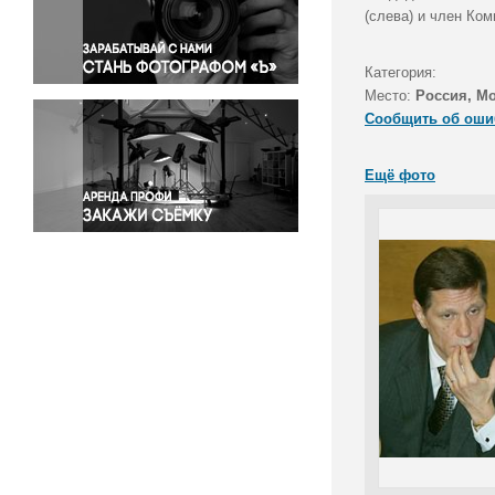
Правосудие
(слева) и член Ко
Происшествия и конфликты
Религия
Категория:
Место:
Россия, М
Светская жизнь
Сообщить об оши
Спорт
Экология
Ещё фото
Экономика и бизнес