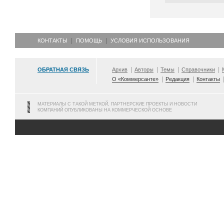
КОНТАКТЫ
ПОМОЩЬ
УСЛОВИЯ ИСПОЛЬЗОВАНИЯ
ОБРАТНАЯ СВЯЗЬ
Архив
Авторы
Темы
Справочники
О «Коммерсанте»
Редакция
Контакты
МАТЕРИАЛЫ С ТАКОЙ МЕТКОЙ, ПАРТНЕРСКИЕ ПРОЕКТЫ И НОВОСТИ
КОМПАНИЙ ОПУБЛИКОВАНЫ НА КОММЕРЧЕСКОЙ ОСНОВЕ