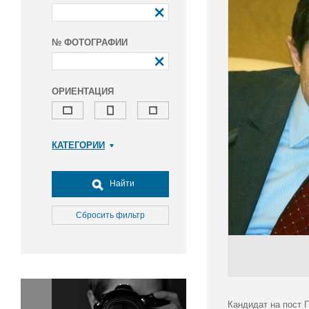
№ ФОТОГРАФИИ
ОРИЕНТАЦИЯ
КАТЕГОРИИ
Армия и ВПК
Досуг, туризм и отдых
Найти
Культура
Медицина
Сбросить фильтр
Наука
Образование
Общество
Окружающая среда
Политика
Кандидат на пост 