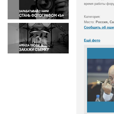
Правосудие
время работы фор
Происшествия и конфликты
Религия
Категория:
Место:
Россия, Са
Светская жизнь
Сообщить об оши
Спорт
Экология
Ещё фото
Экономика и бизнес