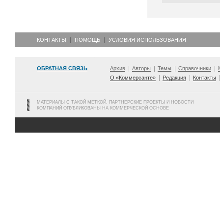
КОНТАКТЫ
ПОМОЩЬ
УСЛОВИЯ ИСПОЛЬЗОВАНИЯ
ОБРАТНАЯ СВЯЗЬ
Архив
Авторы
Темы
Справочники
О «Коммерсанте»
Редакция
Контакты
МАТЕРИАЛЫ С ТАКОЙ МЕТКОЙ, ПАРТНЕРСКИЕ ПРОЕКТЫ И НОВОСТИ
КОМПАНИЙ ОПУБЛИКОВАНЫ НА КОММЕРЧЕСКОЙ ОСНОВЕ