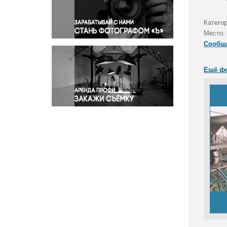
Правосудие
Происшествия и конфликты
Категор
Религия
Место:
Сообщ
Светская жизнь
Спорт
Ещё ф
Экология
Экономика и бизнес