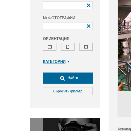
№ ФОТОГРАФИИ
ОРИЕНТАЦИЯ
КАТЕГОРИИ
Армия и ВПК
Досуг, туризм и отдых
Найти
Культура
Медицина
Сбросить фильтр
Наука
Образование
Общество
Окружающая среда
Политика
Аквапа