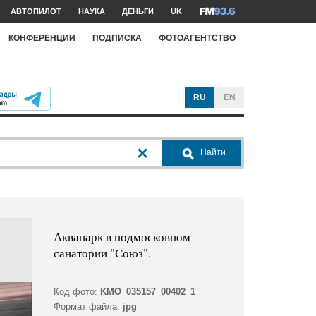
АВТОПИЛОТ
НАУКА
ДЕНЬГИ
UK
КОНФЕРЕНЦИИ
ПОДПИСКА
ФОТОАГЕНТСТВО
RU
EN
Найти
Аквапарк в подмосковном
санатории "Союз".
Код фото:
KMO_035157_00402_1
Формат файла:
jpg