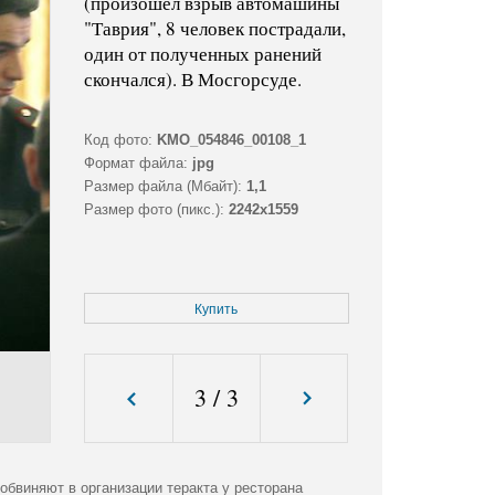
(произошел взрыв автомашины
"Таврия", 8 человек пострадали,
один от полученных ранений
скончался). В Мосгорсуде.
Код фото:
KMO_054846_00108_1
Формат файла:
jpg
Размер файла (Мбайт):
1,1
Размер фото (пикс.):
2242x1559
Купить
3
/
3
обвиняют в организации теракта у ресторана