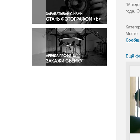
Правосудие
"Макдо
года. 
Происшествия и конфликты
Религия
Категор
Светская жизнь
Место:
Спорт
Сообщ
Экология
Экономика и бизнес
Ещё ф