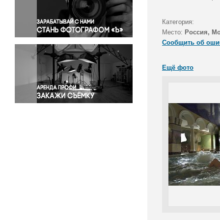
Правосудие
Происшествия и конфликты
Категория:
Религия
Место:
Россия, М
Сообщить об оши
Светская жизнь
Спорт
Ещё фото
Экология
Экономика и бизнес