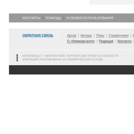
КОНТАКТЫ
ПОМОЩЬ
УСЛОВИЯ ИСПОЛЬЗОВАНИЯ
ОБРАТНАЯ СВЯЗЬ
Архив
Авторы
Темы
Справочники
О «Коммерсанте»
Редакция
Контакты
МАТЕРИАЛЫ С ТАКОЙ МЕТКОЙ, ПАРТНЕРСКИЕ ПРОЕКТЫ И НОВОСТИ
КОМПАНИЙ ОПУБЛИКОВАНЫ НА КОММЕРЧЕСКОЙ ОСНОВЕ