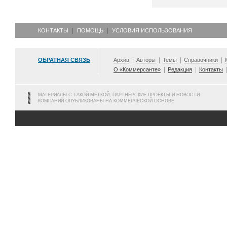
КОНТАКТЫ
ПОМОЩЬ
УСЛОВИЯ ИСПОЛЬЗОВАНИЯ
ОБРАТНАЯ СВЯЗЬ
Архив
Авторы
Темы
Справочники
О «Коммерсанте»
Редакция
Контакты
МАТЕРИАЛЫ С ТАКОЙ МЕТКОЙ, ПАРТНЕРСКИЕ ПРОЕКТЫ И НОВОСТИ
КОМПАНИЙ ОПУБЛИКОВАНЫ НА КОММЕРЧЕСКОЙ ОСНОВЕ