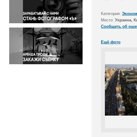
Правосудие
Происшествия и конфликты
Категория:
Эконом
Религия
Место:
Украина, К
Сообщить об оши
Светская жизнь
Спорт
Ещё фото
Экология
Экономика и бизнес