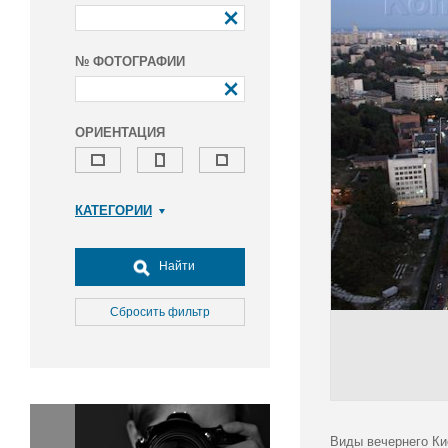
№ ФОТОГРАФИИ
ОРИЕНТАЦИЯ
КАТЕГОРИИ
Армия и ВПК
Досуг, туризм и отдых
Найти
Культура
Медицина
Сбросить фильтр
Наука
Образование
Общество
Окружающая среда
Политика
Виды вечернего Ки