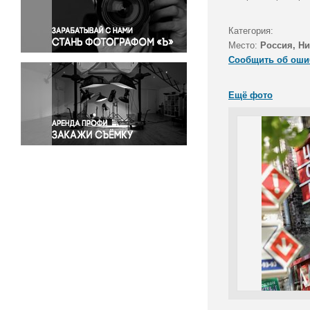
Правосудие
Происшествия и конфликты
Категория:
Религия
Место:
Россия, Н
Сообщить об оши
Светская жизнь
Спорт
Ещё фото
Экология
Экономика и бизнес