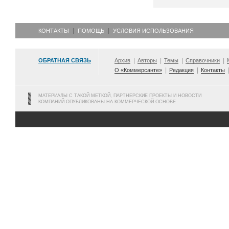
КОНТАКТЫ
ПОМОЩЬ
УСЛОВИЯ ИСПОЛЬЗОВАНИЯ
ОБРАТНАЯ СВЯЗЬ
Архив
Авторы
Темы
Справочники
О «Коммерсанте»
Редакция
Контакты
МАТЕРИАЛЫ С ТАКОЙ МЕТКОЙ, ПАРТНЕРСКИЕ ПРОЕКТЫ И НОВОСТИ
КОМПАНИЙ ОПУБЛИКОВАНЫ НА КОММЕРЧЕСКОЙ ОСНОВЕ