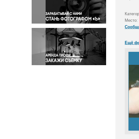
Правосудие
Происшествия и конфликты
Категор
Религия
Место:
Сообщ
Светская жизнь
Спорт
Ещё ф
Экология
Экономика и бизнес