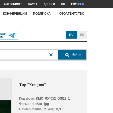
АВТОПИЛОТ
НАУКА
ДЕНЬГИ
UK
КОНФЕРЕНЦИИ
ПОДПИСКА
ФОТОАГЕНТСТВО
RU
EN
Найти
Тир "Хищник"
Код фото:
KMO_054052_00829_1
Формат файла:
jpg
Размер файла (Мбайт):
0,9