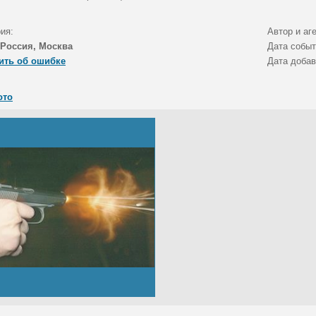
ия:
Автор и аг
Россия, Москва
Дата собы
ить об ошибке
Дата доба
ото