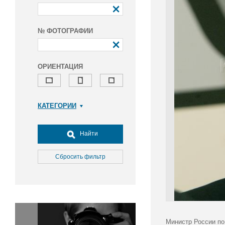
№ ФОТОГРАФИИ
ОРИЕНТАЦИЯ
КАТЕГОРИИ
Армия и ВПК
Досуг, туризм и отдых
Найти
Культура
Медицина
Сбросить фильтр
Наука
Образование
Общество
Окружающая среда
Политика
Министр России по