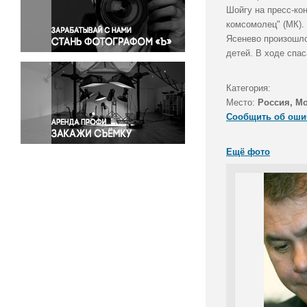
Правосудие
Шойгу на пресс-ко
комсомолец" (МК).
Происшествия и конфликты
Ясенево произошло
Религия
детей. В ходе спа
Светская жизнь
Спорт
Категория:
Экология
Место:
Россия, М
Экономика и бизнес
Сообщить об оши
Ещё фото